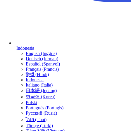
Indonesia
English (Inggris)
Deutsch (Jerman)
Español (Spanyol)
Français (Prancis)
हिन्दी (Hindi)
Indonesia
Italiano (Italia)
日本語 (Jepang)
한국어 (Korea)
Polski
Português (Portugis)
Русский (Rusia)
ไทย (Thai)
Türkçe (Turki)
Tiếng Việt (Vietnam)