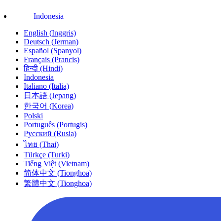
Indonesia
English (Inggris)
Deutsch (Jerman)
Español (Spanyol)
Français (Prancis)
हिन्दी (Hindi)
Indonesia
Italiano (Italia)
日本語 (Jepang)
한국어 (Korea)
Polski
Português (Portugis)
Русский (Rusia)
ไทย (Thai)
Türkçe (Turki)
Tiếng Việt (Vietnam)
简体中文 (Tionghoa)
繁體中文 (Tionghoa)